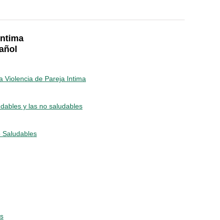
Intima
añol
a Violencia de Pareja Intima
udables y las no saludables
 Saludables
os