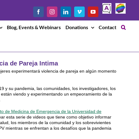
Safe
LGBTQ
Facebook
Instagram
LinkedIn
Vimeo
YouTube
Chat
Blog, Events & Webinars
Donations
Contact
cia de Pareja Intima
ujeres experimentará violencia de pareja en algún momento
9 y su pandemia, las comunidades, los investigadores, los
es están viendo y experimentando un empeoramiento de la
.
o de Medicina de Emergencia de la Universidad de
ar esta serie de videos que tiene como objetivo informar
salud, los miembros de la comunidad y los sobrevivientes
IPV mientras se enfrentan a los desafíos que la pandemia