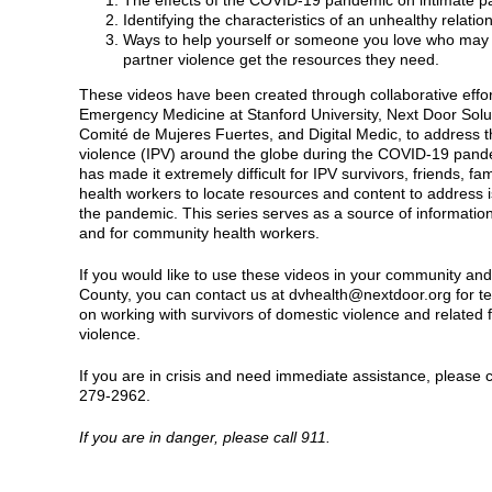
The effects of the COVID-19 pandemic on intimate pa
Identifying the characteristics of an unhealthy relatio
Ways to help yourself or someone you love who may 
partner violence get the resources they need.
These videos have been created through collaborative effo
Emergency Medicine at Stanford University, Next Door Solut
Comité de Mujeres Fuertes, and Digital Medic, to address th
violence (IPV) around the globe during the COVID-19 pand
has made it extremely difficult for IPV survivors, friends,
health workers to locate resources and content to address i
the pandemic. This series serves as a source of informatio
and for community health workers.
If you would like to use these videos in your community and
County, you can contact us at dvhealth@nextdoor.org for t
on working with survivors of domestic violence and related
violence.
If you are in crisis and need immediate assistance, please ca
279-2962.
If you are in danger, please call 911.