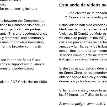
rtner violence.
nship.
Esta serie de videos se
be experiencing intimate
Los efectos de la pandemi
Cómo obtener ayuda y lo
rts between the Department of
ions to Domestic Violence, El
Estos videos han sido creados 
e surge in intimate partner
Medicina de Emergencia de la U
emic. This unprecedented crisis
Violence, El Comité de Mujeres 
 family members, and community
violencia de pareja íntima (VP
ssues of IPV while navigating
crisis sin precedentes ha hecho
n for the broader community
amigos y familiares, y los traba
contenidos para abordar temas 
servicios como fuente de infor
trabajadores comunitarios de s
 are in or near Santa Clara
echnical support and guidance
 forms of gender-based
Si deseas utilizar estos videos
de Santa Clara, te recomenda
obtener apoyo técnico y orienta
doméstica y otra formas de vio
ll our 24/7 Crisis Hotline (408)
Si tiene una crisis y necesita as
las 24 horas, los 7 días de la
Si está en peligro, llame al 911.