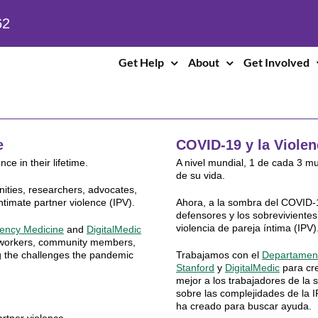
62
Get Help
About
Get Involved
e
COVID-19 y la Violen
ce in their lifetime.
A nivel mundial, 1 de cada 3 m
de su vida.
ties, researchers, advocates,
timate partner violence (IPV).
Ahora, a la sombra del COVID-1
defensores y los sobrevivient
violencia de pareja íntima (IPV)
gency Medicine
and
DigitalMedic
th workers, community members,
ng the challenges the pandemic
Trabajamos con el
Departament
Stanford
y
DigitalMedic
para cre
mejor a los trabajadores de la 
sobre las complejidades de la 
ha creado para buscar ayuda.