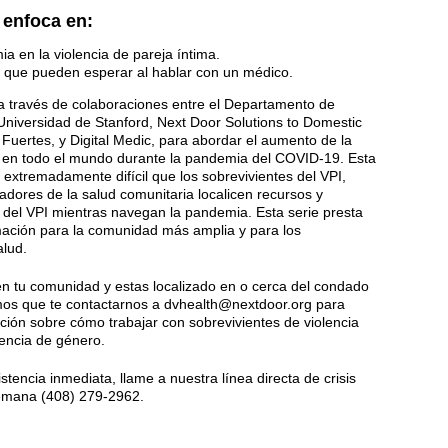
 enfoca en:
a en la violencia de pareja íntima.
 que pueden esperar al hablar con un médico.
a través de colaboraciones entre el Departamento de
niversidad de Stanford, Next Door Solutions to Domestic
Fuertes, y Digital Medic, para abordar el aumento de la
I) en todo el mundo durante la pandemia del COVID-19. Esta
 extremadamente difícil que los sobrevivientes del VPI,
jadores de la salud comunitaria localicen recursos y
del VPI mientras navegan la pandemia. Esta serie presta
mación para la comunidad más amplia y para los
alud.
 en tu comunidad y estas localizado en o cerca del condado
mos que te
contactarnos
a dvhealth@nextdoor.org para
ción sobre cómo trabajar con sobrevivientes de violencia
lencia de género.
istencia inmediata, llame a nuestra línea directa de crisis
 semana (408) 279-2962.